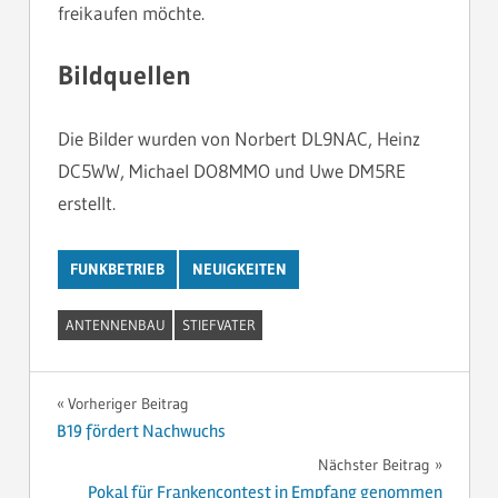
freikaufen möchte.
Bildquellen
Die Bilder wurden von Norbert DL9NAC, Heinz
DC5WW, Michael DO8MMO und Uwe DM5RE
erstellt.
FUNKBETRIEB
NEUIGKEITEN
ANTENNENBAU
STIEFVATER
Beitragsnavigation
Vorheriger Beitrag
B19 fördert Nachwuchs
Nächster Beitrag
Pokal für Frankencontest in Empfang genommen