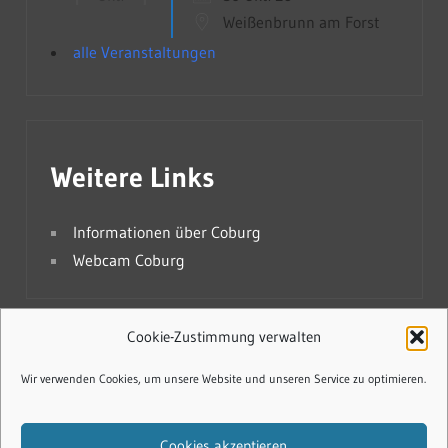
Weißenbrunn am Forst
alle Veranstaltungen
Weitere Links
Informationen über Coburg
Webcam Coburg
Cookie-Zustimmung verwalten
Cookie-Richtlinie (EU)
Wir verwenden Cookies, um unsere Website und unseren Service zu optimieren.
Datenschutzerklärung
Cookies akzeptieren