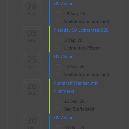
OV-Abend
28
28 Aug. 26
Aug.
Weißenbrunn am Forst
Fieldday OV Lichtenfels B28
05
5 Sep. 26
Sep.
Lichtenfels-Kösten
OV-Abend
25
25 Sep. 26
Sep.
Weißenbrunn am Forst
Funktreff Franken mit
26
Flohmarkt
Sep.
26 Sep. 26
Bad Staffelstein
OV-Abend
30
30 Okt. 26
Okt.