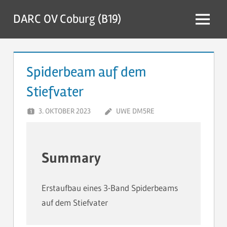
Zum
DARC OV Coburg (B19)
Inhalt
Menü
springen
Spiderbeam auf dem
Stiefvater
3. OKTOBER 2023
UWE DM5RE
Summary
Erstaufbau eines 3-Band Spiderbeams
auf dem Stiefvater