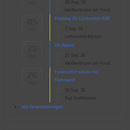
28 Aug. 26
Aug.
Weißenbrunn am Forst
Fieldday OV Lichtenfels B28
05
5 Sep. 26
Sep.
Lichtenfels-Kösten
OV-Abend
25
25 Sep. 26
Sep.
Weißenbrunn am Forst
Funktreff Franken mit
26
Flohmarkt
Sep.
26 Sep. 26
Bad Staffelstein
alle Veranstaltungen