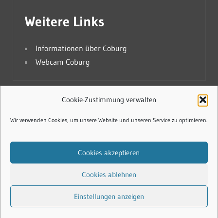
Weitere Links
Informationen über Coburg
Webcam Coburg
Cookie-Zustimmung verwalten
Cookie-Richtlinie (EU)
Wir verwenden Cookies, um unsere Website und unseren Service zu optimieren.
Datenschutzerklärung
Cookies akzeptieren
Impressum
Cookies ablehnen
Einstellungen anzeigen
WordPress-Theme: Treville von ThemeZee.