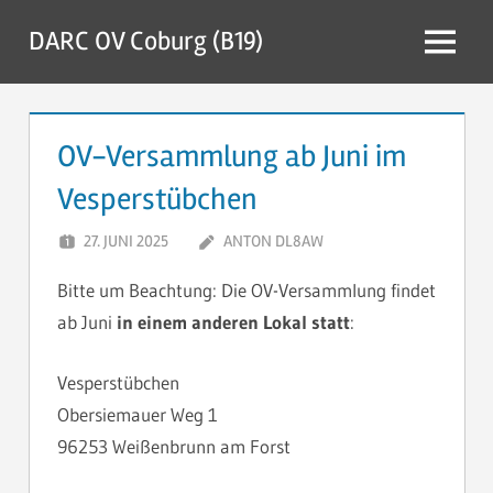
Zum
DARC OV Coburg (B19)
Inhalt
Menü
springen
OV-Versammlung ab Juni im
Vesperstübchen
27. JUNI 2025
ANTON DL8AW
Bitte um Beachtung: Die OV-Versammlung findet
ab Juni
in einem anderen Lokal statt
:
Vesperstübchen
Obersiemauer Weg 1
96253 Weißenbrunn am Forst