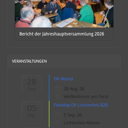
Bericht der Jahreshauptversammlung 2026
VERANSTALTUNGEN
OV-Abend
28
28 Aug. 26
Aug.
Weißenbrunn am Forst
Fieldday OV Lichtenfels B28
05
5 Sep. 26
Sep.
Lichtenfels-Kösten