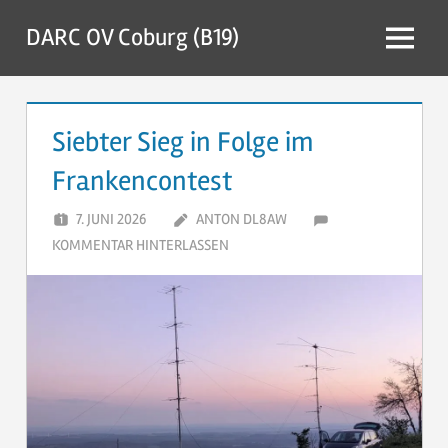
Zum
DARC OV Coburg (B19)
Inhalt
Menü
springen
Siebter Sieg in Folge im
Frankencontest
7. JUNI 2026
ANTON DL8AW
KOMMENTAR HINTERLASSEN