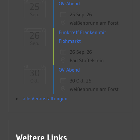
OV-Abend
25
25 Sep. 26
Sep.
Weißenbrunn am Forst
Funktreff Franken mit
26
Flohmarkt
Sep.
26 Sep. 26
Bad Staffelstein
OV-Abend
30
30 Okt. 26
Okt.
Weißenbrunn am Forst
alle Veranstaltungen
Weitere Links