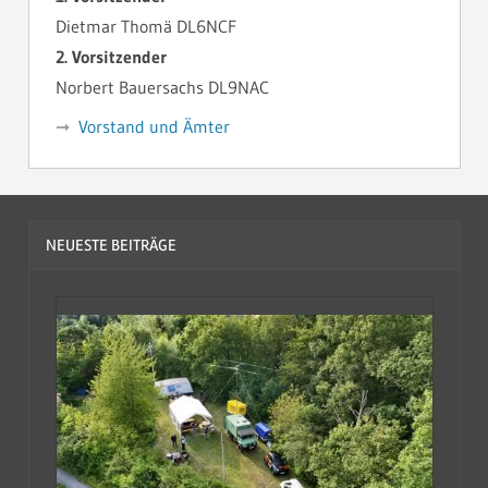
Dietmar Thomä DL6NCF
2. Vorsitzender
Norbert Bauersachs DL9NAC
Vorstand und Ämter
NEUESTE BEITRÄGE