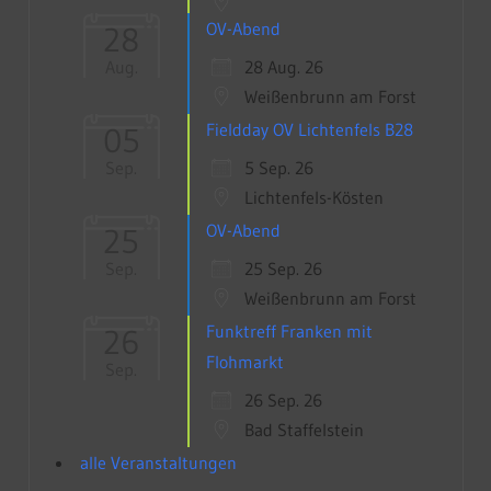
OV-Abend
28
28 Aug. 26
Aug.
Weißenbrunn am Forst
Fieldday OV Lichtenfels B28
05
5 Sep. 26
Sep.
Lichtenfels-Kösten
OV-Abend
25
25 Sep. 26
Sep.
Weißenbrunn am Forst
Funktreff Franken mit
26
Flohmarkt
Sep.
26 Sep. 26
Bad Staffelstein
alle Veranstaltungen