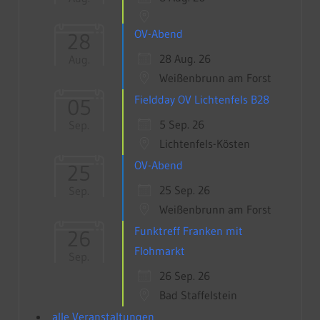
OV-Abend
28
28 Aug. 26
Aug.
Weißenbrunn am Forst
Fieldday OV Lichtenfels B28
05
5 Sep. 26
Sep.
Lichtenfels-Kösten
OV-Abend
25
25 Sep. 26
Sep.
Weißenbrunn am Forst
Funktreff Franken mit
26
Flohmarkt
Sep.
26 Sep. 26
Bad Staffelstein
alle Veranstaltungen