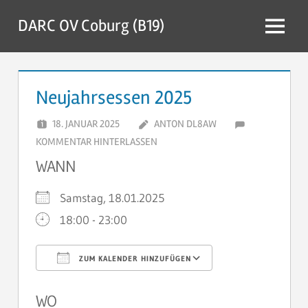
Zum
DARC OV Coburg (B19)
Inhalt
Menü
springen
Neujahrsessen 2025
18. JANUAR 2025
ANTON DL8AW
KOMMENTAR HINTERLASSEN
WANN
Samstag, 18.01.2025
18:00 - 23:00
ZUM KALENDER HINZUFÜGEN
ICS herunterladen
Google Kalen
WO