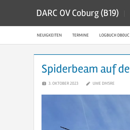
Zum
DARC OV Coburg (B19)
Inhalt
springen
NEUIGKEITEN
TERMINE
LOGBUCH DB0UC
Spiderbeam auf de
3. OKTOBER 2023
UWE DM5RE