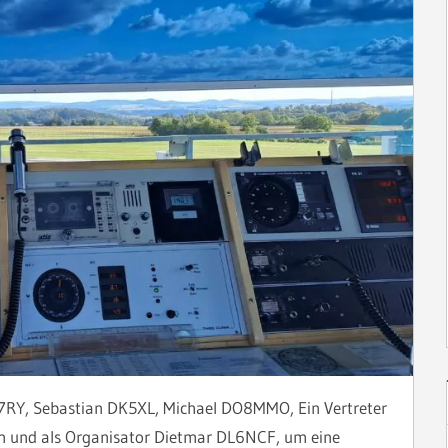
7RY, Sebastian DK5XL, Michael DO8MMO, Ein Vertreter
en und als Organisator Dietmar DL6NCF, um eine