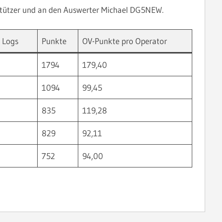
rstützer und an den Auswerter Michael DG5NEW.
e Logs
Punkte
OV-Punkte pro Operator
1794
179,40
1094
99,45
835
119,28
829
92,11
752
94,00