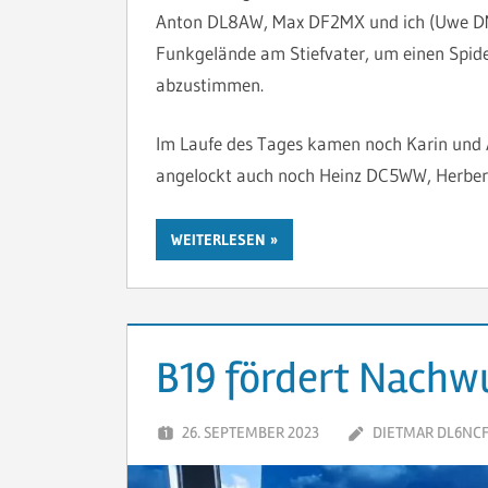
Anton DL8AW, Max DF2MX und ich (Uwe DM
Funkgelände am Stiefvater, um einen Spi
abzustimmen.
Im Laufe des Tages kamen noch Karin und 
angelockt auch noch Heinz DC5WW, Herbe
WEITERLESEN
B19 fördert Nachw
26. SEPTEMBER 2023
DIETMAR DL6NC