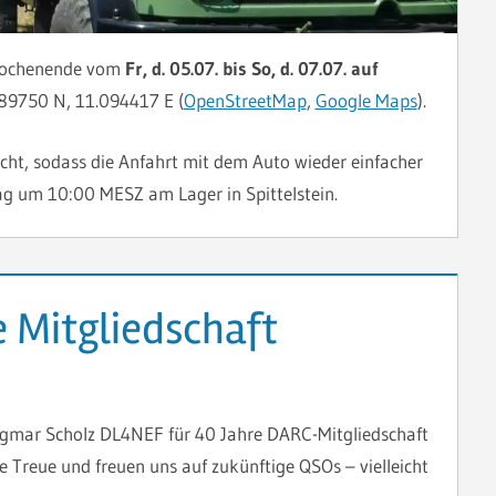
iwochenende vom
Fr, d. 05.07. bis So, d. 07.07. auf
289750 N, 11.094417 E (
OpenStreetMap
,
Google Maps
).
ht, sodass die Anfahrt mit dem Auto wieder einfacher
itag um 10:00 MESZ am Lager in Spittelstein.
e Mitgliedschaft
gmar Scholz DL4NEF für 40 Jahre DARC-Mitgliedschaft
e Treue und freuen uns auf zukünftige QSOs – vielleicht