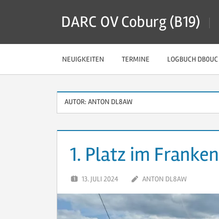
Zum
DARC OV Coburg (B19)
Inhalt
springen
NEUIGKEITEN
TERMINE
LOGBUCH DB0UC
AUTOR:
ANTON DL8AW
1. Platz im Franke
13. JULI 2024
ANTON DL8AW