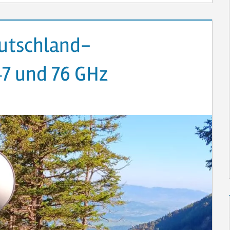
utschland-
47 und 76 GHz