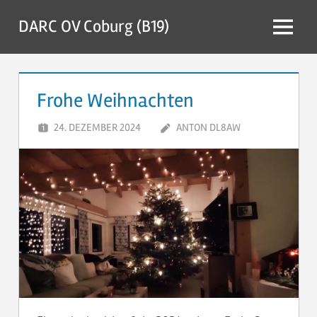
Zum
DARC OV Coburg (B19)
Inhalt
Menü
springen
Frohe Weihnachten
24. DEZEMBER 2024
ANTON DL8AW