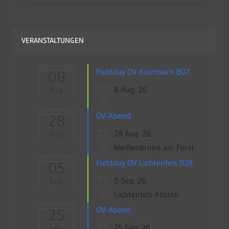
VERANSTALTUNGEN
Fieldday OV Kulmbach B07
08
8 Aug. 26
Aug.
OV-Abend
28
28 Aug. 26
Aug.
Weißenbrunn am Forst
Fieldday OV Lichtenfels B28
05
5 Sep. 26
Sep.
Lichtenfels-Kösten
OV-Abend
25
25 Sep. 26
Sep.